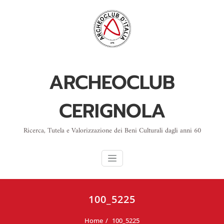
Skip
to
content
ARCHEOCLUB
CERIGNOLA
Ricerca, Tutela e Valorizzazione dei Beni Culturali dagli anni 60
100_5225
Home
100_5225