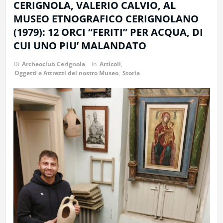
CERIGNOLA, VALERIO CALVIO, AL
MUSEO ETNOGRAFICO CERIGNOLANO
(1979): 12 ORCI “FERITI” PER ACQUA, DI
CUI UNO PIU’ MALANDATO
Di
Archeoclub Cerignola
in
Articoli
,
Oggetti e Attrezzi del nostro Museo
,
Storia