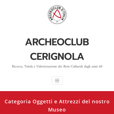
Skip
to
content
ARCHEOCLUB
CERIGNOLA
Ricerca, Tutela e Valorizzazione dei Beni Culturali dagli anni 60
Categoria Oggetti e Attrezzi del nostro
Museo