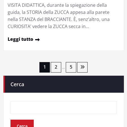
VISITA DIDATTICA, durante la spiegazione della
guida, la STORIA della ZUCCA appesa alla parete
nella STANZA del BRACCIANTE. È, senz’altro, una
CURIOSITA’ vedere la ZUCCA secca in…
Leggi tutto
Paginazione
1
2
5
…
degli
Cerca
articoli
Cerca