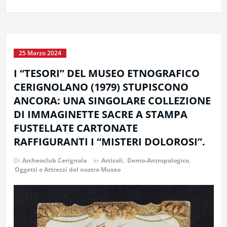
25 Marzo 2024
I “TESORI” DEL MUSEO ETNOGRAFICO
CERIGNOLANO (1979) STUPISCONO
ANCORA: UNA SINGOLARE COLLEZIONE
DI IMMAGINETTE SACRE A STAMPA
FUSTELLATE CARTONATE
RAFFIGURANTI I “MISTERI DOLOROSI”.
Di
Archeoclub Cerignola
in
Articoli
,
Demo-Antropologico
,
Oggetti e Attrezzi del nostro Museo