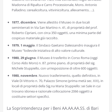
Madonna di Ripalta e Carro Processionale, Mons. Antonio
Palladino; cerealicoltura, vitivinicoltura, allevamento, …).
1977, dicembre
. Viene allestito il Museo in due locali
seminterrati in Via San Martino n. 41, di proprietà del prof.
Roberto Cipriani, con circa 350 oggetti, una minima parte del
cospicuo materiale già raccolto.
1979, 1 maggio
. Il Sindaco Gaetano Dalessandro inaugura il
Museo “lodevole iniziativa di alto valore culturale.
1980, 29 giugno
. Il Museo è trasferito in Corso Roma (oggi
Corso Aldo Moro) n. 87, primo piano, di proprietà del sig.
Michele Stuppiello, con un’esposizione di oltre 600 oggetti.
1980, novembre
. Nuovo trasferimento, quello definitivo, in
Viale Di Vittorio n. 70, Palazzo Simone (prima metà sec. XIX), in
locali di proprietà della Sig.na Maria Stuppiello: sei Sale in cui
trovano idonea e razionale collocazione 2066 oggetti a
costituire settori specifici.
La Soprintendenza per i Beni AA.AA.AA.SS. di Bari