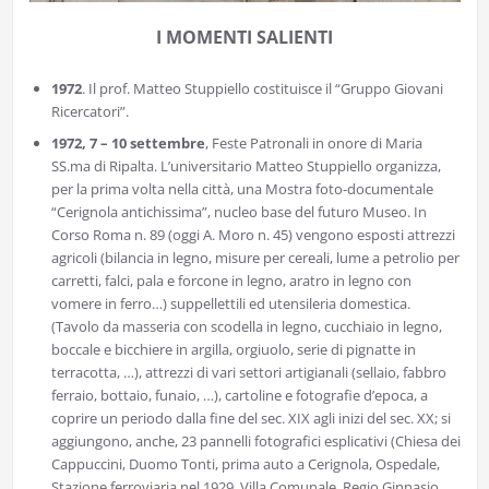
I MOMENTI SALIENTI
1972
. Il prof. Matteo Stuppiello costituisce il “Gruppo Giovani
Ricercatori”.
1972, 7 – 10 settembre
, Feste Patronali in onore di Maria
SS.ma di Ripalta. L’universitario Matteo Stuppiello organizza,
per la prima volta nella città, una Mostra foto-documentale
“Cerignola antichissima”, nucleo base del futuro Museo. In
Corso Roma n. 89 (oggi A. Moro n. 45) vengono esposti attrezzi
agricoli (bilancia in legno, misure per cereali, lume a petrolio per
carretti, falci, pala e forcone in legno, aratro in legno con
vomere in ferro…) suppellettili ed utensileria domestica.
(Tavolo da masseria con scodella in legno, cucchiaio in legno,
boccale e bicchiere in argilla, orgiuolo, serie di pignatte in
terracotta, …), attrezzi di vari settori artigianali (sellaio, fabbro
ferraio, bottaio, funaio, …), cartoline e fotografie d’epoca, a
coprire un periodo dalla fine del sec. XIX agli inizi del sec. XX; si
aggiungono, anche, 23 pannelli fotografici esplicativi (Chiesa dei
Cappuccini, Duomo Tonti, prima auto a Cerignola, Ospedale,
Stazione ferroviaria nel 1929, Villa Comunale, Regio Ginnasio,