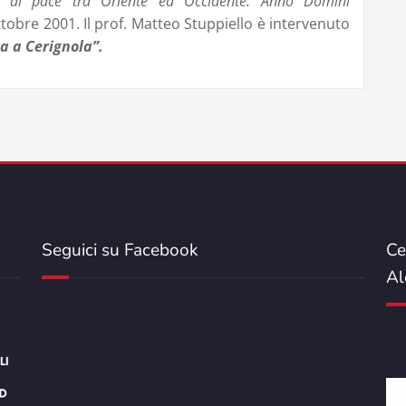
 di pace tra Oriente ed Occidente. Anno Domini
ttobre 2001. Il prof. Matteo Stuppiello è intervenuto
a a Cerignola”.
Seguici su Facebook
Ce
Al