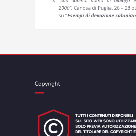
“
San Sabino: uomo di dialogo e
2000”,
Canosa di Puglia, 26 – 28 o
su
“
Esempi di devozione sabinian
Copyright