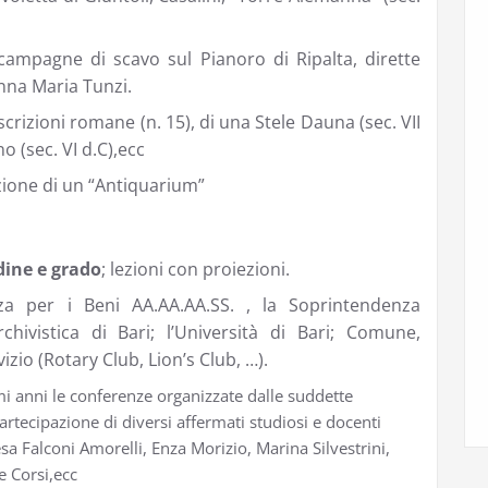
ampagne di scavo sul Pianoro di Ripalta, dirette
Anna Maria Tunzi.
crizioni romane (n. 15), di una Stele Dauna (sec. VII
o (sec. VI d.C),ecc
zione di un “Antiquarium”
dine e grado
; lezioni con proiezioni.
a per i Beni AA.AA.AA.SS. , la Soprintendenza
hivistica di Bari; l’Università di Bari; Comune,
izio (Rotary Club, Lion’s Club, …).
mi anni le conferenze organizzate dalle suddette
partecipazione di diversi affermati studiosi e docenti
sa Falconi Amorelli, Enza Morizio, Marina Silvestrini,
e Corsi,ecc