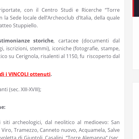
 riportate, con il Centro Studi e Ricerche “Torre
la Sede locale dell’Archeoclub d’Italia, della quale
atteo Stuppiello.
stimonianze storiche
, cartacee (documenti dal
gi, iscrizioni, stemmi), iconiche (fotografie, stampe,
ico su Cerignola, risalenti al 1150, fu riscoperto dal
di i VINCOLI ottenuti
.
i (sec. XIII-XVIII);
he:
 siti archeologici, dal neolitico al medioevo: San
 – Viro, Tramezzo, Canneto nuovo, Acquamela, Salve
voletta di Giuntoli, Casalini, “Torre Alemanna” (sec.