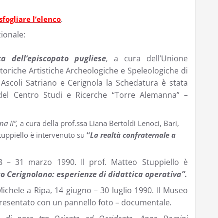
sfogliare l’elenco
.
zionale:
a dell’episcopato pugliese
,
a cura dell’Unione
Storiche Artistiche Archeologiche e Speleologiche di
i Ascoli Satriano e Cerignola la Schedatura è stata
 del Centro Studi e Ricerche “Torre Alemanna” –
na II”,
a cura della prof.ssa Liana Bertoldi Lenoci, Bari,
Stuppiello è intervenuto su
“
La realtà confraternale a
8 – 31 marzo 1990. Il prof. Matteo Stuppiello è
 Cerignolano: esperienze di didattica operativa”.
chele a Ripa, 14 giugno – 30 luglio 1990. Il Museo
presentato con un pannello foto – documentale
.