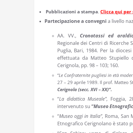
Pubblicazioni a stampa
.
Clicca qui per 
Partecipazione a convegni
a livello na
AA. VV.,
Cronotassi ed araldic
Regionale dei Centri di Ricerche 
Puglia, Bari, 1984. Per la dioces
effettuata da Matteo Stupiello
Cerignola, pp. 98 – 103; 160.
“
Le Confraternite pugliesi in età moder
27 – 29 aprile 1989. Il prof. Matteo 
Cerignola (secc. XVI – XX)”.
“
La didattica Museale”,
Foggia, 2
intervenuto su
“
Museo Etnografico
“
Museo oggi in Italia”,
Roma, San Mi
Etnografico Cerignolano è stato 