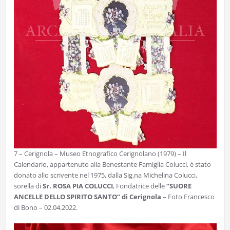
7 – Cerignola – Museo Etnografico Cerignolano (1979) – Il
Calendario, appartenuto alla Benestante Famiglia Colucci, è stato
donato allo scrivente nel 1975, dalla Sig.na Michelina Colucci,
sorella di
Sr. ROSA PIA COLUCCI
, Fondatrice delle
“SUORE
ANCELLE DELLO SPIRITO SANTO” di Cerignola
– Foto Francesco
di Bono – 02.04.2022.