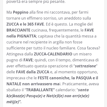
povertà era sempre più pesante.
Ma
Peppino
alla fine mi raccontava, per farmi
tornare un effimero sorriso, un aneddoto sulla
ZUCCA e le 365 FAVE
. Ed è questo. La moglie del
BRACCIANTE
cucinava, frequentemente, le
FAVE
nella PIGNATTA
; capitava che la quantità messa a
cucinare nel recipiente in argilla non fosse
sufficiente per tutto il nucleo familiare. Cosa faceva?
Attingeva dalla
ZUCCA-CALENDARIO
un misero
pugno di
FAVE
; quindi, con il tempo, dimenticava di
aver effettuato questa operazione di “
sottrazione
”
delle
FAVE dalla ZUCCA
e, al momento opportuno,
imprecava che le
FESTE canoniche, la PASQUA e il
NATALE non arrivassero ma
i. Praticamente, aveva
sballato il “
TRABALLANTE”
calendario: “
santa
k(e)kozz(e) Pasqu(e) e Nat(e)l(e) non arr(e)v(e)
mèij(e)”.