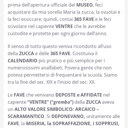
prima dell’apertura ufficiale del
MUSEO
, feci
acquistare da mia sorella Maria la zucca, la svuotai e
la feci essiccare; quindi, contai
365 FAVE
e le feci
scivolare nel capiente
VENTRE
che le avrebbe
custodite e protette per ogni giorno dell’anno.
Il senso di tutto questo veniva ricondotto all’uso
della
ZUCCA
e delle
365 FAVE
. Costituiva il
CALENDARIO
più pratico e più semplice per i
numerosissimi analfabeti. Povera gente che non
poteva permettersi di frequentare la scuola. Siamo
tra la fine del sec. XIX e l’inizio del sec. XX.
Le
FAVE
che venivano
DEPOSTE e AFFIDATE
nel
capiente
“VENTRE” (“
grembo
”)
della
ZUCCA
aveva
un
ALTO VALORE SIMBOLICO: ARCAICO –
SCARAMANTICO
. Si
DEPONEVANO,
unitamente alle
FAVE
, la
MISERIA, la SOPRAFFAZIONE, i SOPPRUSI,