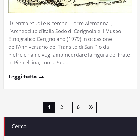
Il Centro Studi e Ricerche “Torre Alemanna”,
l’Archeoclub d’Italia Sede di Cerignola e il Museo
Etnografico Cerignolano (1979) in occasione
dell'Anniversario del Transito di San Pio da
Pietrelcina ne vogliamo ricordare la Figura del Frate
di Pietrelcina, con la Sua…
Leggi tutto
Paginazione
1
2
6
…
degli
Cerca
articoli