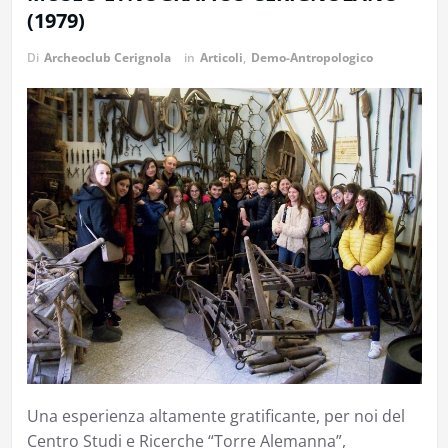
(1979)
Di
Archeoclub Cerignola
in
Articoli
,
Demo-Antropologico
Una esperienza altamente gratificante, per noi del
Centro Studi e Ricerche “Torre Alemanna”,