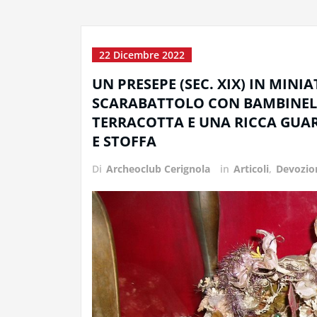
22 Dicembre 2022
UN PRESEPE (SEC. XIX) IN MIN
SCARABATTOLO CON BAMBINELL
TERRACOTTA E UNA RICCA GUA
E STOFFA
Di
Archeoclub Cerignola
in
Articoli
,
Devozion