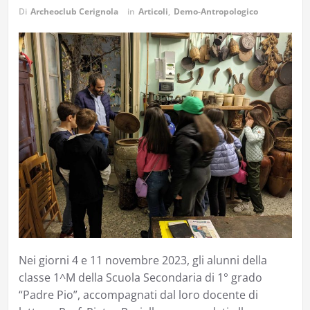
Di
Archeoclub Cerignola
in
Articoli
,
Demo-Antropologico
Nei giorni 4 e 11 novembre 2023, gli alunni della
classe 1^M della Scuola Secondaria di 1° grado
“Padre Pio”, accompagnati dal loro docente di