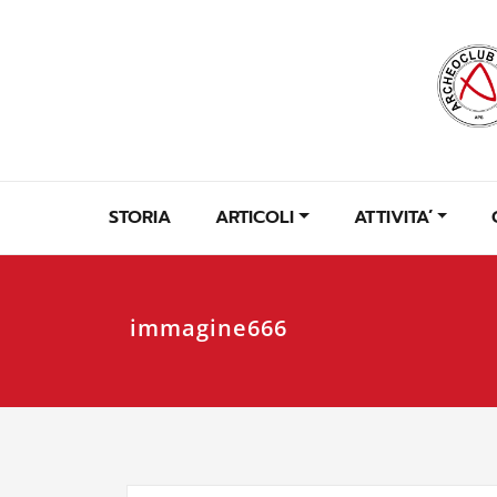
Skip
to
content
STORIA
ARTICOLI
ATTIVITA’
immagine666