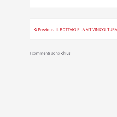
Navigazione
Previous:
IL BOTTAIO E LA VITIVINICOLTUR
articoli
I commenti sono chiusi.