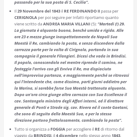
passando per la sua posta di S. Cecilia”.
Il
29 Novembre del 1843
il
RE FERDINANDO II
passa per
CERIGNOLA
per poi seguire per Infatti riportiamo quanto
viene scritto da
ANDREA MARIA VILLANI
(5):
“Martedi (!) 29.
La giornata è alquanto buona, benchè umida e rigida. Alle
ore 23 e mezza giunge inaspettatamente da Napoli Sua
Maestà il Re, cambiando la posta, e senza discendere dalla
carrozza parte per la volta di Cirignola, portando in sua
compagnia il generale Filangieri. Dicesi che vada in Brindisi.
Il popolo, conoscendolo nel mentre riprende il camino, ne
festeggia l’arrivo con gli Evviva il Re, ma dispiaciuto
nell’improvvisa partenza, e maggiormente perché se ritrovasi
qui l’Intendente che, come dissimo, partì giorni addietro per
la Marina, si sarebbe forse Sua Maestà trattenuta alquanto.
Dopo un’ora circa giunge altra carrozza con Sua Eccellenza il
cav. Santangelo ministro degli Affari interni, ed il direttore
generale di Ponti e Strade sig. cav. Rivera ed il conte Gaetani,
che sono di seguito della Maestà Sua, e per la stessa
direzione partono frettolosamente, cambiando la posta”.
Tutto si organizza a
FOGGIA
per accogliere il
RE
di ritorno dal
viaggio da
BRINDISI
, il
4 dicembre
nello stesso anno
1843
.