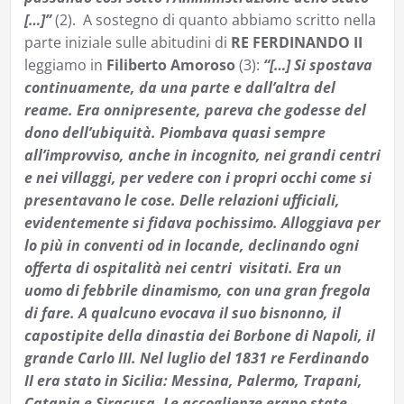
[…]”
(2). A sostegno di quanto abbiamo scritto nella
parte iniziale sulle abitudini di
RE FERDINANDO II
leggiamo in
Filiberto Amoroso
(3):
“[…] Si spostava
continuamente, da una parte e dall’altra del
reame. Era onnipresente, pareva che godesse del
dono dell’ubiquità. Piombava quasi sempre
all’improvviso, anche in incognito, nei grandi centri
e nei villaggi, per vedere con i propri occhi come si
presentavano le cose. Delle relazioni ufficiali,
evidentemente si fidava pochissimo. Alloggiava per
lo più in conventi od in locande, declinando ogni
offerta di ospitalità nei centri visitati. Era un
uomo di febbrile dinamismo, con una gran fregola
di fare. A qualcuno evocava il suo bisnonno, il
capostipite della dinastia dei Borbone di Napoli, il
grande Carlo III. Nel luglio del 1831 re Ferdinando
II era stato in Sicilia: Messina, Palermo, Trapani,
Catania e Siracusa. Le accoglienze erano state