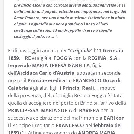
provincia escono con
carrozze
diversi gentiluomini verso le 11
della mattina. Il popolo attende con impazienza nel largo del
Reale Palazzo, ove una banda musicale s’intrattiene in abito
di gala. Le guardie di onore prendono i posti di loro
spettanza sulle sale, ed un drappello di esse a cavallo
costeggia il palazzo … “
.
E’ di passaggio ancora per “
Cirignola
”
l’11 Gennaio
1859
. Il
RE
era già a
FOGGIA
con la
REGINA
,
S.A.
Imperiale MARIA TERESA ISABELLA
, figlia
dell
’Arciduca Carlo d’Austria
, sposata in seconde
nozze, il
Principe ereditario FRANCESCO Duca di
Calabria
e gli altri figli,
i Principi Reali
. Il motivo
della presenza, della famiglia Reale a Foggia è stata
quella di accogliere nel porto di Brindisi l’arrivo della
PRINCIPESSA MARIA SOFIA di BAVIERA
per la
successiva celebrazione del matrimonio a
BARI con
il
Principe Ereditario
FRANCESCO
nel
febbraio del
1859
(6). Attingiamo ancora da
ANDREA MARIA