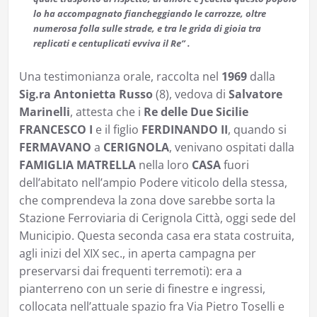
lo ha accompagnato fiancheggiando le carrozze, oltre
numerosa folla sulle strade, e tra le grida di gioia tra
replicati e centuplicati evviva il Re” .
Una testimonianza orale, raccolta nel
1969
dalla
Sig.ra Antonietta Russo
(8), vedova di
Salvatore
Marinelli
, attesta che i
Re delle Due Sicilie
FRANCESCO I
e il figlio
FERDINANDO II
, quando si
FERMAVANO
a
CERIGNOLA
, venivano ospitati dalla
FAMIGLIA MATRELLA
nella loro
CASA
fuori
dell’abitato nell’ampio Podere viticolo della stessa,
che comprendeva la zona dove sarebbe sorta la
Stazione Ferroviaria di Cerignola Città, oggi sede del
Municipio. Questa seconda casa era stata costruita,
agli inizi del XIX sec., in aperta campagna per
preservarsi dai frequenti terremoti): era a
pianterreno con un serie di finestre e ingressi,
collocata nell’attuale spazio fra Via Pietro Toselli e