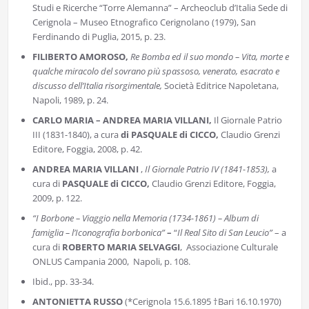
Studi e Ricerche “Torre Alemanna” – Archeoclub d’Italia Sede di
Cerignola – Museo Etnografico Cerignolano (1979), San
Ferdinando di Puglia, 2015, p. 23.
FILIBERTO AMOROSO,
Re Bomba ed il suo mondo – Vita, morte e
qualche miracolo del sovrano più spassoso, venerato, esacrato e
discusso dell’Italia risorgimentale,
Società Editrice Napoletana,
Napoli, 1989, p. 24.
CARLO MARIA – ANDREA MARIA VILLANI,
Il Giornale Patrio
III (1831-1840), a cura
di PASQUALE di CICCO,
Claudio Grenzi
Editore, Foggia, 2008, p. 42.
ANDREA MARIA VILLANI
,
Il Giornale Patrio IV (1841-1853),
a
cura di
PASQUALE di CICCO,
Claudio Grenzi Editore, Foggia,
2009, p. 122.
“I Borbone – Viaggio nella Memoria (1734-1861) – Album di
famiglia – l’Iconografia borbonica”
–
“
Il
Real Sito di San Leucio”
– a
cura di
ROBERTO MARIA SELVAGGI
,
Associazione Culturale
ONLUS Campania 2000, Napoli, p. 108.
Ibid., pp. 33-34.
ANTONIETTA RUSSO
(*Cerignola 15.6.1895 †Bari 16.10.1970)