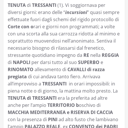
TENUTA
di
TRESSANTI
(1). Vi soggiornava per
diversi giorni: erano delle “
incursioni
” quasi sempre
effettuate fuori dagli schemi del rigido protocollo di
Corte con o
rari e giorni non programmati; a volte
con una scorta alla sua carrozza ridotta al minimo e
soprattutto muovendosi nell’anonimato. Sentiva il
necessario bisogno di rilassarsi dal frenetico,
stressante quotidiano impegno da
RE
nella
REGGIA
di
NAPOLI
per darsi tutto al suo
SUPERBO
e
RINOMATO
allevamento di
CAVALLI di razza
pregiata
di cui andava tanto fiero. Arrivava
all’improvviso a
TRESSANTI
in orari impossibili: in
piena notte o di giorno, la mattina molto presto. La
TENUTA di TRESSANTI
era la preferita ad altre
anche per l’ampio
TERRITORIO b
oschivo di
MACCHIA MEDITERRANEA e RISERVA DI CACCIA
con la presenza di
PINI
ad alto fusto che lambivano
l’ampio
PALAZZO REALE,
ex
CONVENTO dei PADRI