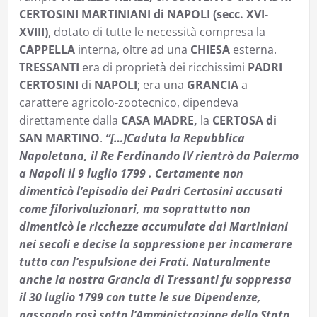
CERTOSINI MARTINIANI di NAPOLI (secc. XVI-
XVIII)
, dotato di tutte le necessità compresa la
CAPPELLA
interna, oltre ad una
CHIESA
esterna.
TRESSANTI
era di proprietà dei ricchissimi
PADRI
CERTOSINI
di
NAPOLI
; era una
GRANCIA
a
carattere agricolo-zootecnico, dipendeva
direttamente dalla
CASA MADRE,
la
CERTOSA di
SAN MARTINO
.
“[…]Caduta la Repubblica
Napoletana, il Re Ferdinando IV rientrò da Palermo
a Napoli il 9 luglio 1799 . Certamente non
dimenticò l’episodio dei Padri Certosini accusati
come filorivoluzionari, ma soprattutto non
dimenticò le ricchezze accumulate dai Martiniani
nei secoli e decise la soppressione per incamerare
tutto con l’espulsione dei Frati. Naturalmente
anche la nostra Grancia di Tressanti fu soppressa
il 30 luglio 1799 con tutte le sue Dipendenze,
passando così sotto l’Amministrazione dello Stato