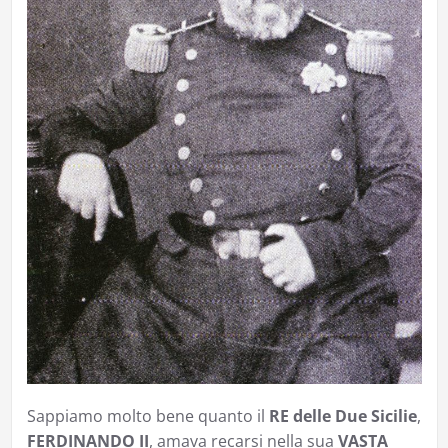
Sappiamo molto bene quanto il
RE delle Due Sicilie
,
FERDINANDO II
, amava recarsi nella sua
VASTA