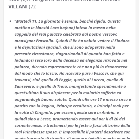
VILLANI
(7):
“
Martedì 11. La giornata è serena, benchè rigida. Questa
mattina le Maestà Loro ha(nno) inteso la messa nella
cappella del real palazzo celebrata dal nostro vescovo
monsignor Frascolla. Quindi il Re ha voluto vedere il Sindaco
e le deputazioni spaciali, che si sono adoperate nella
presente circostanza, ringraziandoli di quanto han fatto e
lodandosi seco loro della decenza ed eleganza ritrovata nel
palazzo, dicendo espressamente che non più lo riconosceva
dal modo che lo lasciò. Ha ricevuto pure i Vescovi, che qui
trovansi, cioè quello di Foggia, quello di Lucera, quello di
Sansevero, e quello di Troia, manifestando specialmente a
quest’ultimo il suo dispiacere per la malattia sofferta ed
augurandogli buona salute. Quindi alle ore 17 e mezza circa è
partito con la Regina, Principe ereditario, e Principi reali per
la volta di Cirignola, per essere questa sera in Andria, e
quindi sino a Lecce, promettendo essere qui per il dì 20 del
corrente mese, e trattenersi per le feste a farsi all’arrivo della
real Principessa sposa. E’ impossibile il potersi descrivere con
quale trasporto di rispetto, di amore e fedeltà questo popolo