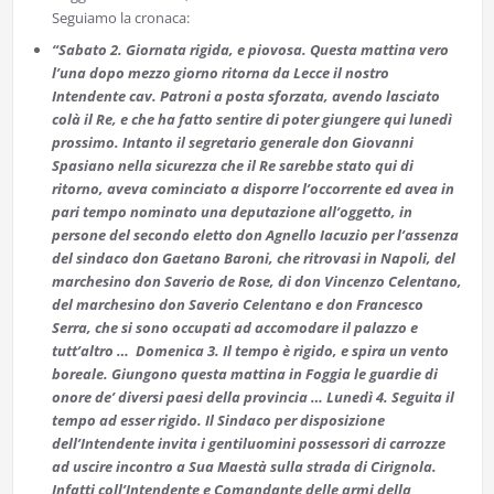
Seguiamo la cronaca:
“Sabato 2. Giornata rigida, e piovosa. Questa mattina vero
l’una dopo mezzo giorno ritorna da Lecce il nostro
Intendente cav. Patroni a posta sforzata, avendo lasciato
colà il Re, e che ha fatto sentire di poter giungere qui lunedì
prossimo. Intanto il segretario generale don Giovanni
Spasiano nella sicurezza che il Re sarebbe stato qui di
ritorno, aveva cominciato a disporre l’occorrente ed avea in
pari tempo nominato una deputazione all’oggetto, in
persone del secondo eletto don Agnello Iacuzio per l’assenza
del sindaco don Gaetano Baroni, che ritrovasi in Napoli, del
marchesino don Saverio de Rose, di don Vincenzo Celentano,
del marchesino don Saverio Celentano e don Francesco
Serra, che si sono occupati ad accomodare il palazzo e
tutt’altro … Domenica 3. Il tempo è rigido, e spira un vento
boreale. Giungono questa mattina in Foggia le guardie di
onore de’ diversi paesi della provincia … Lunedì 4. Seguita il
tempo ad esser rigido. Il Sindaco per disposizione
dell’Intendente invita i gentiluomini possessori di carrozze
ad uscire incontro a Sua Maestà sulla strada di Cirignola.
Infatti coll’Intendente e Comandante delle armi della