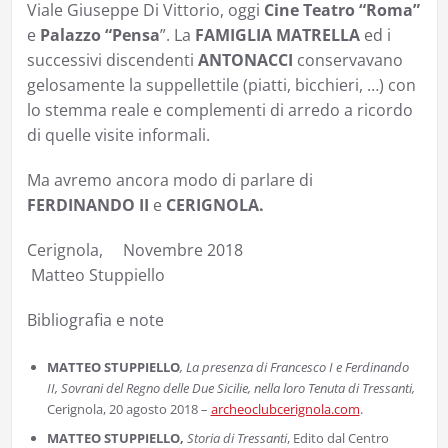
Viale Giuseppe Di Vittorio, oggi
Cine Teatro “Roma”
e
Palazzo “Pensa
”. La
FAMIGLIA MATRELLA
ed i
successivi discendenti
ANTONACCI
conservavano
gelosamente la suppellettile (piatti, bicchieri, …) con
lo stemma reale e complementi di arredo a ricordo
di quelle visite informali.
Ma avremo ancora modo di parlare di
FERDINANDO II
e
CERIGNOLA.
Cerignola, Novembre 2018
Matteo Stuppiello
Bibliografia e note
MATTEO STUPPIELLO
, La presenza di Francesco I e Ferdinando
II, Sovrani del Regno delle Due Sicilie, nella loro Tenuta di Tressanti,
Cerignola, 20 agosto 2018 –
archeoclubcerignola.com
.
MATTEO STUPPIELLO,
Storia di Tressanti
, Edito dal Centro