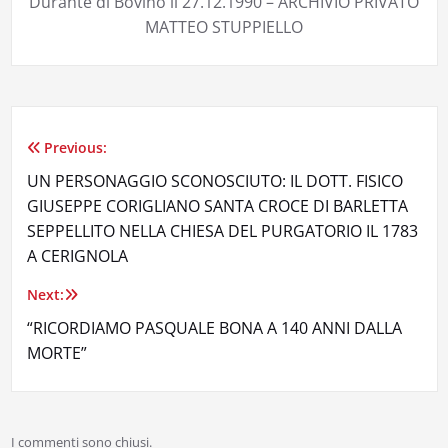
Durante di Bovino il 27.12.1990 – ARCHIVIO PRIVATO
MATTEO STUPPIELLO
Previous:
Navigazione
UN PERSONAGGIO SCONOSCIUTO: IL DOTT. FISICO
articoli
GIUSEPPE CORIGLIANO SANTA CROCE DI BARLETTA
SEPPELLITO NELLA CHIESA DEL PURGATORIO IL 1783
A CERIGNOLA
Next:
“RICORDIAMO PASQUALE BONA A 140 ANNI DALLA
MORTE”
I commenti sono chiusi.