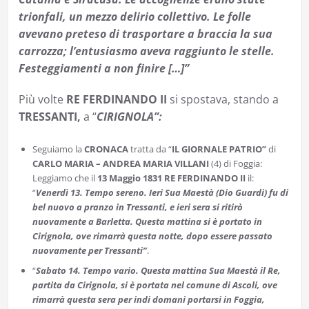
trionfali, un mezzo delirio collettivo. Le folle
avevano preteso di trasportare a braccia la sua
carrozza; l’entusiasmo aveva raggiunto le stelle.
Festeggiamenti a non finire […]”
Più volte
RE FERDINANDO II
si spostava, stando a
TRESSANTI,
a “
CIRIGNOLA”:
Seguiamo la
CRONACA
tratta da “
IL
GIORNALE PATRIO”
di
CARLO MARIA – ANDREA MARIA VILLANI
(4) di Foggia:
Leggiamo che il
13 Maggio 1831 RE FERDINANDO II
il:
“
Venerdì 13. Tempo sereno. Ieri Sua Maestà (Dio Guardi) fu di
bel nuovo a pranzo in Tressanti, e ieri sera si ritirò
nuovamente a Barletta. Questa mattina si è portato in
Cirignola, ove rimarrà questa notte, dopo essere passato
nuovamente per Tressanti”
.
“
Sabato 14. Tempo vario. Questa mattina Sua Maestà il Re,
partita da Cirignola, si è portata nel comune di Ascoli, ove
rimarrà questa sera per indi domani portarsi in Foggia,