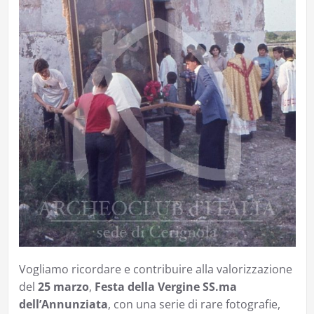
Vogliamo ricordare e contribuire alla valorizzazione
del
25 marzo
,
Festa della Vergine SS.ma
dell’Annunziata
, con una serie di rare fotografie,