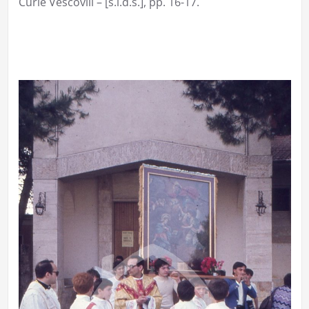
Curie Vescovili – [s.l.d.s.], pp. 16-17.