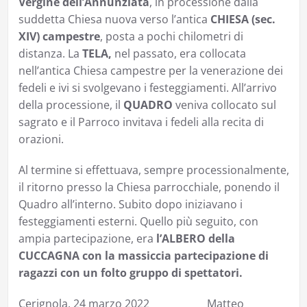
Vergine dell’Annunziata
, in processione dalla
suddetta Chiesa nuova verso l’antica
CHIESA (sec.
XIV) campestre
, posta a pochi chilometri di
distanza. La
TELA,
nel passato, era collocata
nell’antica Chiesa campestre per la venerazione dei
fedeli e ivi si svolgevano i festeggiamenti. All’arrivo
della processione, il
QUADRO
veniva collocato sul
sagrato e il Parroco invitava i fedeli alla recita di
orazioni.
Al termine si effettuava, sempre processionalmente,
il ritorno presso la Chiesa parrocchiale, ponendo il
Quadro all’interno. Subito dopo iniziavano i
festeggiamenti esterni. Quello più seguito, con
ampia partecipazione, era
l’ALBERO della
CUCCAGNA con la massiccia partecipazione di
ragazzi con un folto gruppo di spettatori.
Cerignola, 24 marzo 2022 Matteo