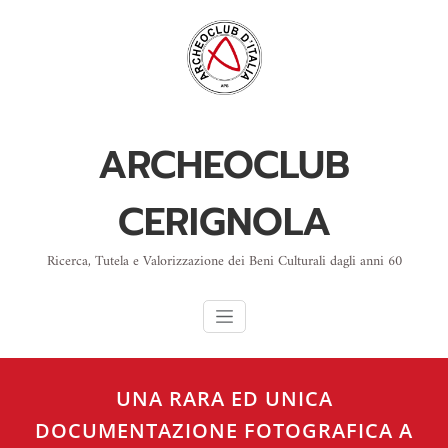
Skip
to
content
ARCHEOCLUB
CERIGNOLA
Ricerca, Tutela e Valorizzazione dei Beni Culturali dagli anni 60
UNA RARA ED UNICA
DOCUMENTAZIONE FOTOGRAFICA A